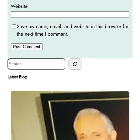
Website
Save my name, email, and website in this browser for
the next time I comment.
S
e
a
Latest Blog
r
c
h