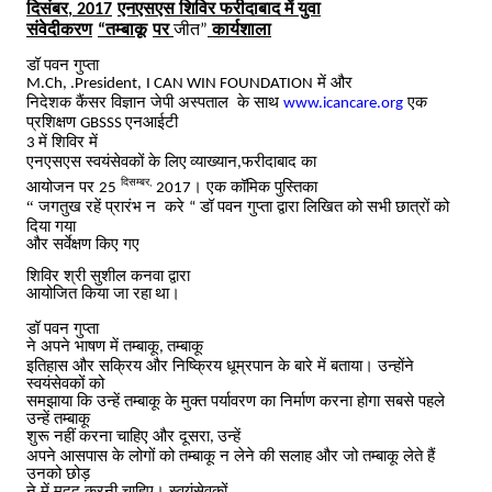
दिसंबर
एनएसएस शिविर फरीदाबाद में
युवा
, 2017
संवेदीकरण
तम्बाकू
पर
जीत
कार्यशाला
“
”
डॉ
पवन
गुप्ता
में
और
M.Ch, .President,
I CAN WIN FOUNDATION
निदेशक कैंसर विज्ञान
जेपी
अस्पताल
के साथ
एक
www.icancare.org
प्रशिक्षण
एनआईटी
GBSSS
में शिविर
में
3
एनएसएस स्वयंसेवकों के लिए
व्याख्यान
फरीदाबाद
का
,
दिसम्बर
,
आयोजन
पर
।
एक
कॉमिक
पुस्तिका
25
2017
“
जगतुख
रहें प्रारंभ न
करे
डॉ
पवन
गुप्ता द्वारा लिखित
को सभी छात्रों को
“
दिया गया
और सर्वेक्षण किए गए
शिविर
श्री
सुशील
कनवा
द्वारा
आयोजित किया जा रहा
था।
डॉ
पवन
गुप्ता
ने अपने भाषण में तम्बाकू
तम्बाकू
,
इतिहास और सक्रिय और निष्क्रिय धूम्रपान के बारे में बताया।
उन्होंने
स्वयंसेवकों को
समझाया कि उन्हें तम्बाकू के मुक्त पर्यावरण का निर्माण करना होगा
सबसे पहले
उन्हें तम्बाकू
शुरू नहीं करना चाहिए और दूसरा
उन्हें
,
अपने आसपास के लोगों को तम्बाकू न लेने की सलाह और जो तम्बाकू लेते हैं
उनको छोड़
ने में मदद करनी चाहिए।
स्वयंसेवकों