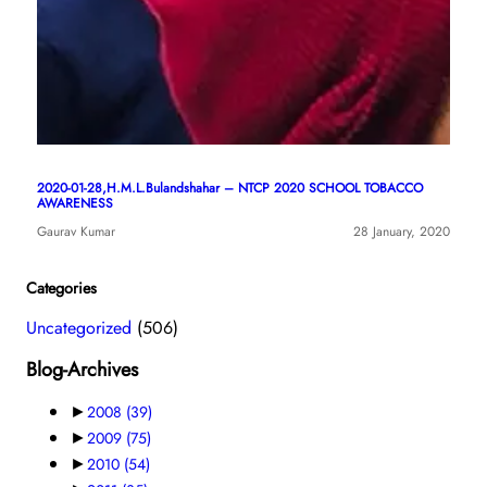
2020-01-28,H.M.L.Bulandshahar – NTCP 2020 SCHOOL TOBACCO
AWARENESS
Gaurav Kumar
28 January, 2020
Categories
Uncategorized
(506)
Blog-Archives
►
2008
(39)
►
2009
(75)
►
2010
(54)